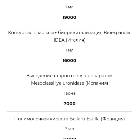
1 мл
19000
Контурная пластика+ биоревитализация Bioexpander
IDEA (Италия)
1 мл
16000
Выведение старого геля препаратом
MesoclassHyaluronidase (Испания)
1 зона
7000
Полимолочная кислота Bellarti Estilla (Франция)
3 мл